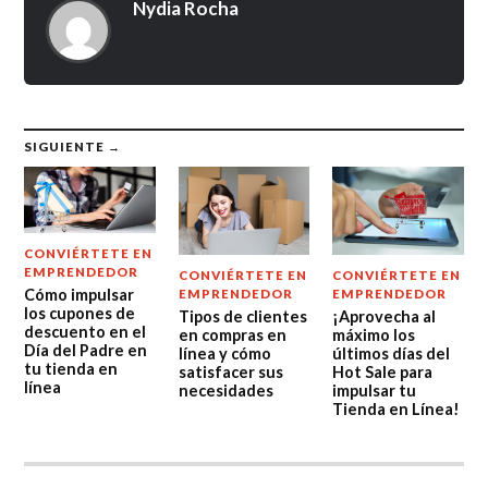
Nydia Rocha
SIGUIENTE →
CONVIÉRTETE EN
EMPRENDEDOR
CONVIÉRTETE EN
CONVIÉRTETE EN
Cómo impulsar
EMPRENDEDOR
EMPRENDEDOR
los cupones de
Tipos de clientes
¡Aprovecha al
descuento en el
en compras en
máximo los
Día del Padre en
línea y cómo
últimos días del
tu tienda en
satisfacer sus
Hot Sale para
línea
necesidades
impulsar tu
Tienda en Línea!