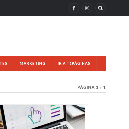
TES
MARKETING
IR A T1PÁGINAS
PÁGINA 1
/
1