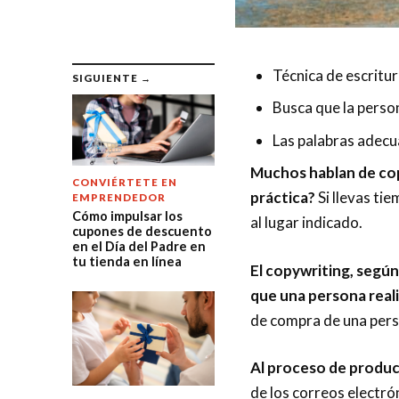
Técnica de escritur
SIGUIENTE →
Busca que la perso
Las palabras adecu
Muchos hablan de cop
CONVIÉRTETE EN
práctica?
Si llevas ti
EMPRENDEDOR
Cómo impulsar los
al lugar indicado.
cupones de descuento
en el Día del Padre en
tu tienda en línea
El copywriting, según 
que una persona real
de compra de una perso
Al proceso de produc
de los correos electr