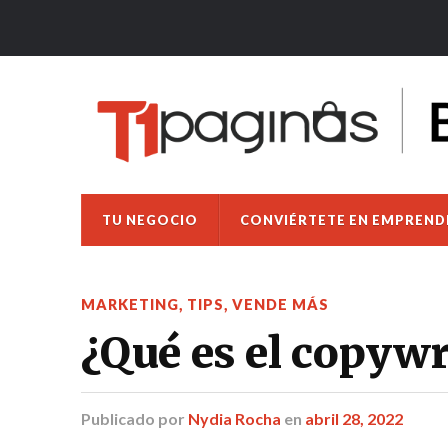
TU NEGOCIO
CONVIÉRTETE EN EMPREN
MARKETING
,
TIPS
,
VENDE MÁS
¿Qué es el copywr
Publicado
por
Nydia Rocha
en
abril 28, 2022