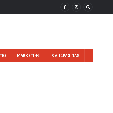
TES
MARKETING
IR A T1PÁGINAS