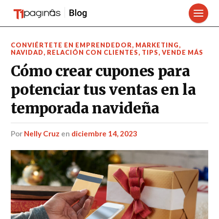
CONVIÉRTETE EN EMPRENDEDOR
,
MARKETING
,
NAVIDAD
,
RELACIÓN CON CLIENTES
,
TIPS
,
VENDE MÁS
Cómo crear cupones para
potenciar tus ventas en la
temporada navideña
por
Nelly Cruz
en
diciembre 14, 2023