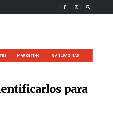
TES
MARKETING
IR A T1PÁGINAS
entificarlos para