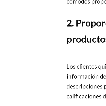
cómodos propor
2. Propor
producto
Los clientes q
información det
descripciones p
calificaciones d