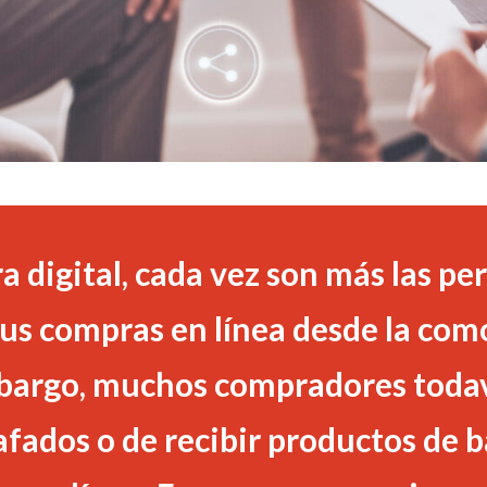
ra digital, cada vez son más las p
sus compras en línea desde la com
bargo, muchos compradores todav
afados o de recibir productos de ba