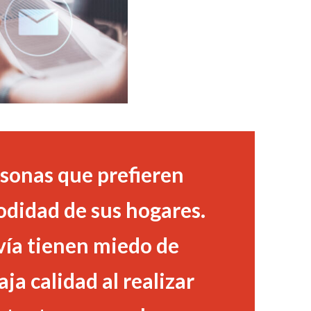
ersonas que prefieren
odidad de sus hogares.
ía tienen miedo de
ja calidad al realizar