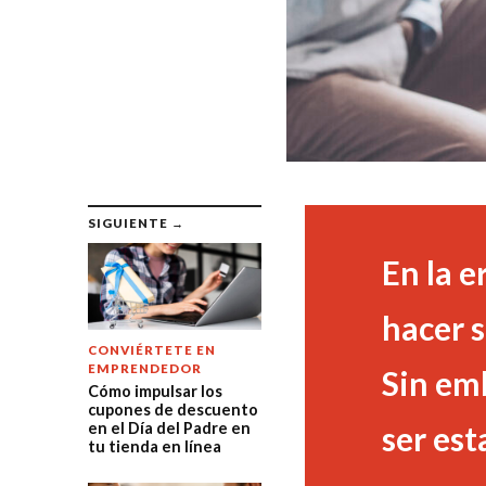
SIGUIENTE →
En la e
hacer 
CONVIÉRTETE EN
EMPRENDEDOR
Sin em
Cómo impulsar los
cupones de descuento
en el Día del Padre en
ser est
tu tienda en línea