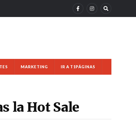
TES
MARKETING
IR A T1PÁGINAS
s la Hot Sale