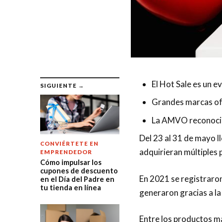
El Hot Sale es un e
SIGUIENTE →
Grandes marcas ofe
La AMVO reconoció
Del 23 al 31 de mayo l
CONVIÉRTETE EN
adquirieran múltiples 
EMPRENDEDOR
Cómo impulsar los
cupones de descuento
En 2021 se registraron
en el Día del Padre en
tu tienda en línea
generaron gracias a la
Entre los productos m