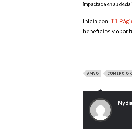
impactada en su decis
Inicia con
T1 Pági
beneficios y oport
AMVO
COMERCIO 
Nydia