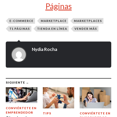
Páginas
E-COMMERCE
MARKETPLACE
MARKETPLACES
T1 PÁGINAS
TIENDA EN LÍNEA
VENDER MÁS
Nydia Rocha
SIGUIENTE →
CONVIÉRTETE EN
EMPRENDEDOR
TIPS
CONVIÉRTETE EN