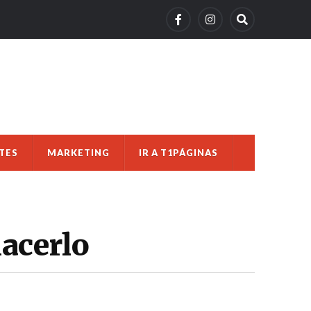
TES
MARKETING
IR A T1PÁGINAS
acerlo