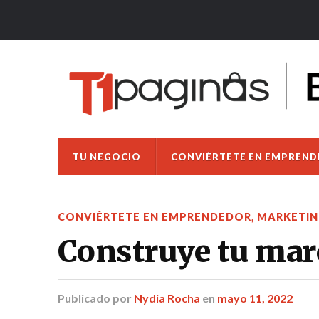
TU NEGOCIO
CONVIÉRTETE EN EMPREN
CONVIÉRTETE EN EMPRENDEDOR
,
MARKETIN
Construye tu mar
Publicado
por
Nydia Rocha
en
mayo 11, 2022