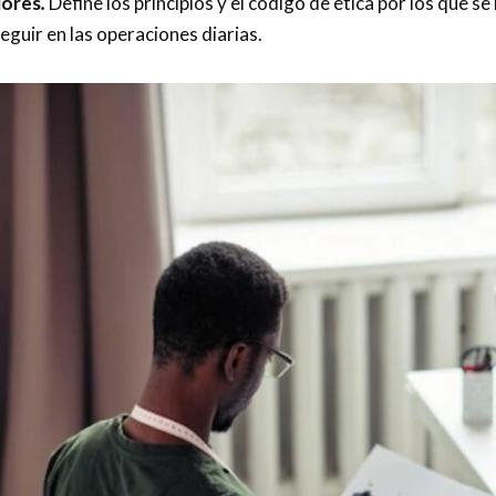
lores
.
Define los principios y el código de ética por los que se
guir en las operaciones diarias.