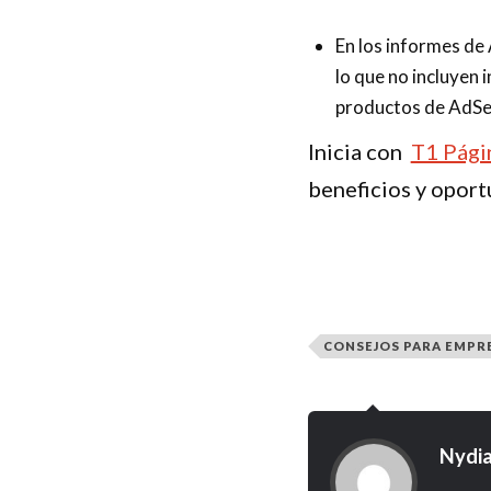
En los informes de
lo que no incluyen 
productos de AdSe
Inicia con
T1 Pági
beneficios y oport
CONSEJOS PARA EMP
Nydia