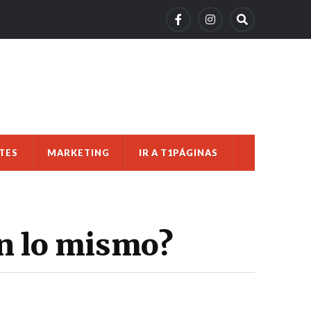
TES
MARKETING
IR A T1PÁGINAS
on lo mismo?