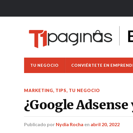
TU NEGOCIO
CONVIÉRTETE EN EMPREN
MARKETING
,
TIPS
,
TU NEGOCIO
¿Google Adsense 
Publicado
por
Nydia Rocha
en
abril 20, 2022