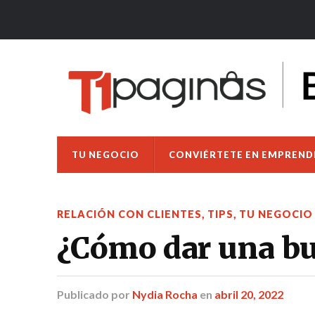
TU NEGOCIO
CONVIÉRTETE EN EMPREN
RELACIÓN CON CLIENTES
,
TIPS
,
TU NEGOCIO
¿Cómo dar una bue
Publicado
por
Nydia Rocha
en
abril 20, 2022