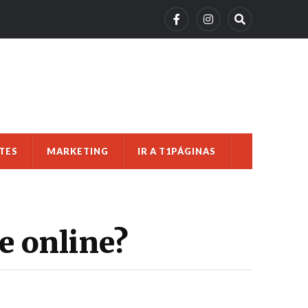
TES
MARKETING
IR A T1PÁGINAS
e online?