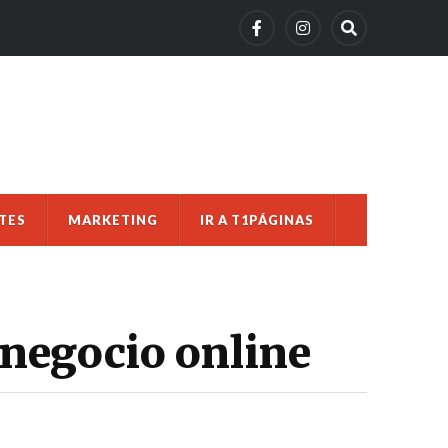
TES
MARKETING
IR A T1PÁGINAS
u negocio online