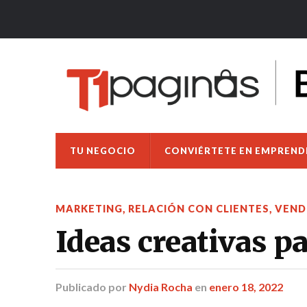
TU NEGOCIO
CONVIÉRTETE EN EMPREN
MARKETING
,
RELACIÓN CON CLIENTES
,
VEND
Ideas creativas p
Publicado
por
Nydia Rocha
en
enero 18, 2022