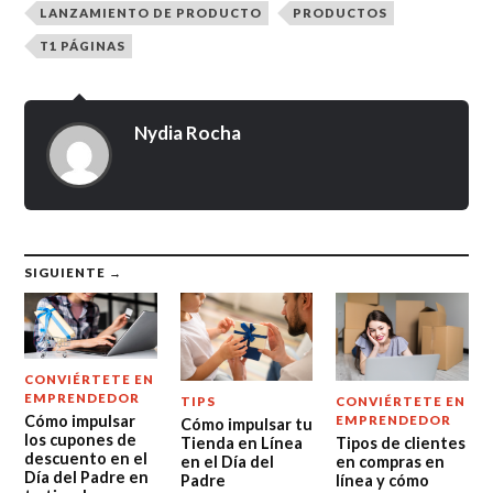
LANZAMIENTO DE PRODUCTO
PRODUCTOS
T1 PÁGINAS
Nydia Rocha
SIGUIENTE →
CONVIÉRTETE EN
EMPRENDEDOR
TIPS
CONVIÉRTETE EN
Cómo impulsar
EMPRENDEDOR
Cómo impulsar tu
los cupones de
Tienda en Línea
Tipos de clientes
descuento en el
en el Día del
en compras en
Día del Padre en
Padre
línea y cómo