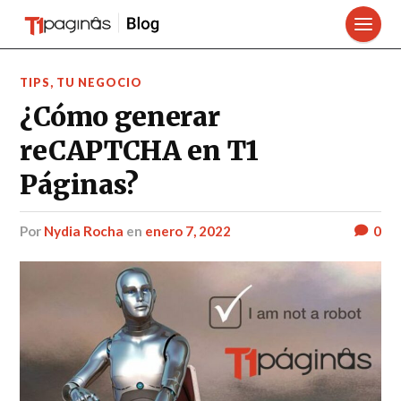
TIPS
,
TU NEGOCIO
¿Cómo generar
reCAPTCHA en T1
Páginas?
por
Nydia Rocha
en
enero 7, 2022
0