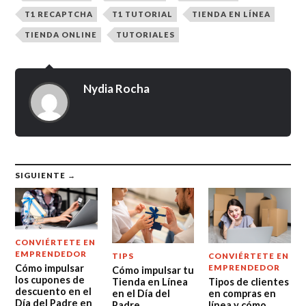
T1 RECAPTCHA
T1 TUTORIAL
TIENDA EN LÍNEA
TIENDA ONLINE
TUTORIALES
Nydia Rocha
SIGUIENTE →
CONVIÉRTETE EN
EMPRENDEDOR
TIPS
CONVIÉRTETE EN
Cómo impulsar
EMPRENDEDOR
Cómo impulsar tu
los cupones de
Tienda en Línea
Tipos de clientes
descuento en el
en el Día del
en compras en
Día del Padre en
Padre
línea y cómo