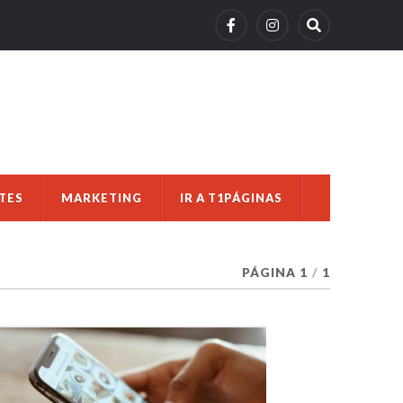
TES
MARKETING
IR A T1PÁGINAS
PÁGINA 1
/
1